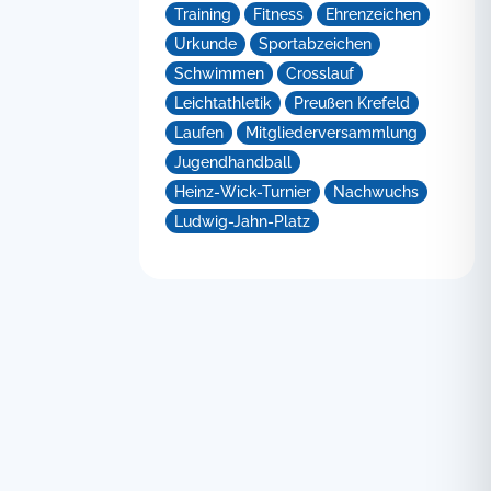
Training
Fitness
Ehrenzeichen
Urkunde
Sportabzeichen
Schwimmen
Crosslauf
Leichtathletik
Preußen Krefeld
Laufen
Mitgliederversammlung
Jugendhandball
Heinz-Wick-Turnier
Nachwuchs
Ludwig-Jahn-Platz