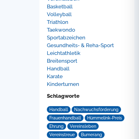
Basketball
Volleyball
Triathlon
Taekwondo
Sportabzeichen
Gesundheits- & Reha-Sport
Leichtathletik
Breitensport
Handball
Karate
Kinderturnen
Schlagworte
Handball
Nachwuchsförderung
Frauenhandball
Hümmelink-Preis
Ehrung
Vereinsleben
Vereinstreue
Bumerang