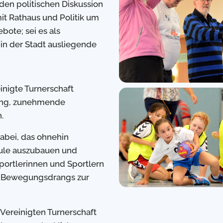
den politischen Diskussion
it Rathaus und Politik um
ote; sei es als
 in der Stadt ausliegende
einigte Turnerschaft
mung, zunehmende
.
 dabei, das ohnehin
hule auszubauen und
 Sportlerinnen und Sportlern
es Bewegungsdrangs zur
 Vereinigten Turnerschaft