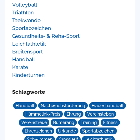
Volleyball
Triathlon
Taekwondo
Sportabzeichen
Gesundheits- & Reha-Sport
Leichtathletik
Breitensport
Handball
Karate
Kinderturnen
Schlagworte
Handball
Nachwuchsförderung
Frauenhandball
Hümmelink-Preis
Ehrung
Vereinsleben
Vereinstreue
Bumerang
Training
Fitness
Ehrenzeichen
Urkunde
Sportabzeichen
Schwimmen
Crosslauf
Leichtathletik