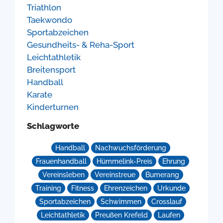
Triathlon
Taekwondo
Sportabzeichen
Gesundheits- & Reha-Sport
Leichtathletik
Breitensport
Handball
Karate
Kinderturnen
Schlagworte
Handball
Nachwuchsförderung
Frauenhandball
Hümmelink-Preis
Ehrung
Vereinsleben
Vereinstreue
Bumerang
Training
Fitness
Ehrenzeichen
Urkunde
Sportabzeichen
Schwimmen
Crosslauf
Leichtathletik
Preußen Krefeld
Laufen